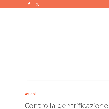
Skip
to
content
Articoli
Contro la gentrificazione, p