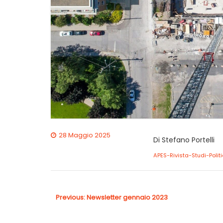
28 Maggio 2025
Di Stefano Portelli
APES-Rivista-Studi-Politi
Navigazione
articoli
Previous
Previous:
Newsletter gennaio 2023
post: